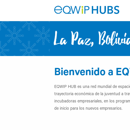
La Paz, Bolivi
Bienvenido a E
EQWIP HUB es una red mundial de espacio
trayectoria económica de la juventud a tra
incubadoras empresariales, en los progra
de inicio para los nuevos empresarios.