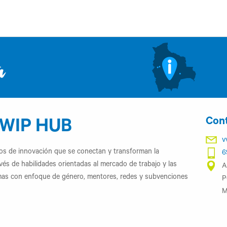
a
Con
QWIP HUB
v
s de innovación que se conectan y transforman la
6
vés de habilidades orientadas al mercado de trabajo y las
A
mas con enfoque de género, mentores, redes y subvenciones
P
M