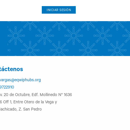
INICIAR SESIÓN
táctenos
vargas@eqwiphubs.org
9722910
v. 20 de Octubre, Edf. Mollinedo N° 1636
6 Off 1, Entre Otero de la Vega y
achicado, Z. San Pedro