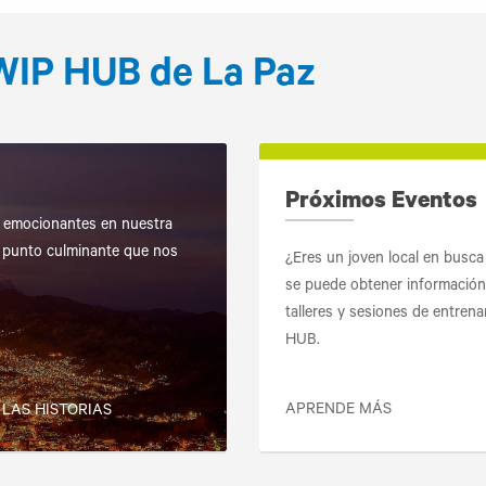
WIP HUB de La Paz
Próximos Eventos
emocionantes en nuestra
 punto culminante que nos
¿Eres un joven local en busca
se puede obtener información
talleres y sesiones de entre
HUB.
APRENDE MÁS
 LAS HISTORIAS